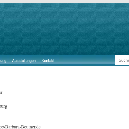
Search
gung
Ausstellungen
Kontakt
for:
er
burg
tp://Barbara-Beutner.de