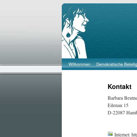
Barbara Beutner
Willkommen
Demokratische Beteili
Skip
to
Kontakt
content
Barbara Beutn
Eilenau 15
D-22087 Ham
Internet: ht