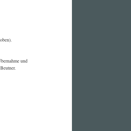
 oben).
e Übernahme und
 Beutner.