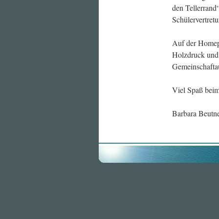
den Tellerrand
Schülervertret
Auf der Homepa
Holzdruck und 
Gemeinschaftau
Viel Spaß bei
Barbara Beutn