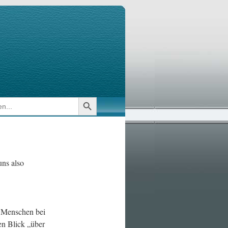
Search Button
uns also
r Menschen bei
den Blick „über