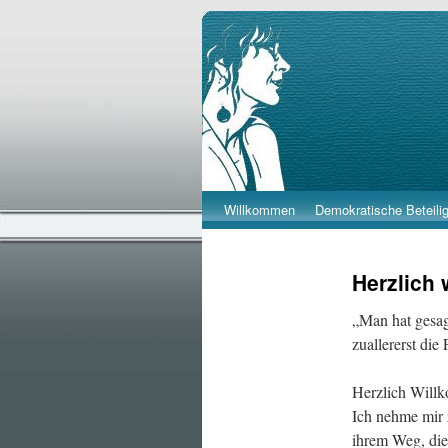
Barbara Beutner
Willkommen
Demokratische Beteili
Skip
to
Herzlich
content
„Man hat gesag
zuallererst die
Herzlich Will
Ich nehme mir 
ihrem Weg, die 