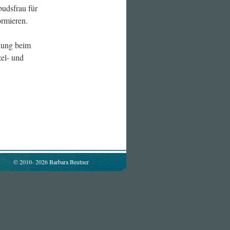
budsfrau für
ormieren.
lung beim
zel- und
© 2010-
2026 Barbara Beutner