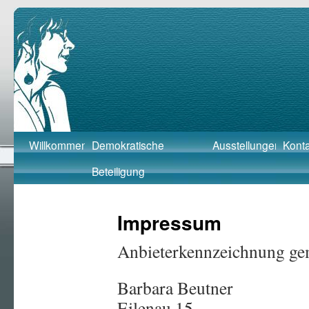
Barbara Beutner
Skip
Willkommen
Demokratische
Ausstellungen
Konta
to
Beteiligung
content
Impressum
Anbieterkennzeichnung g
Barbara Beutner
Eilenau 15